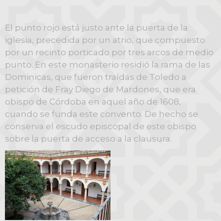
El punto rojo está justo ante la puerta de la
iglesia, precedida por un atrio, que compuesto
por un recinto porticado por tres arcos de medio
punto. En este monasterio residió la rama de las
Dominicas, que fueron traídas de Toledo a
petición de Fray Diego de Mardones, que era
obispo de Córdoba en aquel año de 1608,
cuando se funda este convento. De hecho se
conserva el escudo episcopal de este obispo
sobre la puerta de acceso a la clausura.