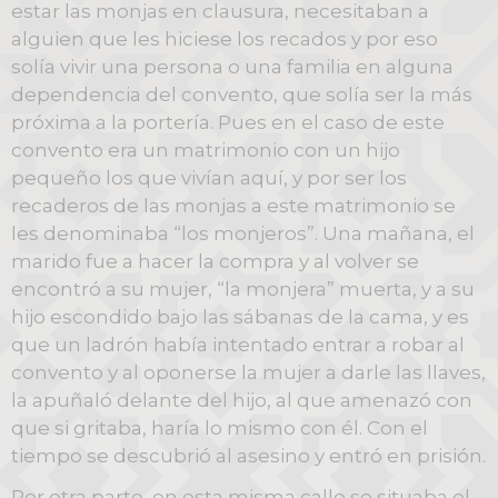
estar las monjas en clausura, necesitaban a
alguien que les hiciese los recados y por eso
solía vivir una persona o una familia en alguna
dependencia del convento, que solía ser la más
próxima a la portería. Pues en el caso de este
convento era un matrimonio con un hijo
pequeño los que vivían aquí, y por ser los
recaderos de las monjas a este matrimonio se
les denominaba “los monjeros”. Una mañana, el
marido fue a hacer la compra y al volver se
encontró a su mujer, “la monjera” muerta, y a su
hijo escondido bajo las sábanas de la cama, y es
que un ladrón había intentado entrar a robar al
convento y al oponerse la mujer a darle las llaves,
la apuñaló delante del hijo, al que amenazó con
que si gritaba, haría lo mismo con él. Con el
tiempo se descubrió al asesino y entró en prisión.
Por otra parte, en esta misma calle se situaba el