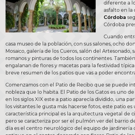
diferente a l
asfalto en la
Córdoba
seg
Córdoba pres
Cuando entra
casa museo de la población, con sus salones, ocho dond
Mosaico, galería de los Cueros, salón del Artesonado, s
romanos y pinturas de todos los continentes. También
engalanan de flores y macetas para la festividad típica
breve resumen de los patios que vas a poder encontr
Comenzamos con el Patio de Recibo que se puede intuir 
nobleza que lo habita. El Patio de los Gatos es uno de 
en los siglos XIX este a patio aparecía dividido, una par
los visitantes le gusta más hacerse fotos, este patio 
característica principal es la arquitectura vegetal de 
pero se caracteriza por ser el pulmón ver del barrio d
día es el centro neurológico del equipo de jardinería d