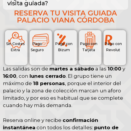
visita guiada?
RESERVA TU VISITA GUIADA
PALACIO VIANA CÓRDOBA
Sin Costes
Pago
Pago con
Pago con
Pago con
Extra
Seguro
Bizum
Tarjeta
Revolut
Las salidas son de
martes a sábado
a las
10:00
y
16:00
, con
lunes cerrado
. El grupo tiene un
máximo de
18 personas
, porque el interior del
palacio y la zona de colección marcan un aforo
limitado, y por eso es habitual que se complete
cuando hay más demanda.
Reserva online y recibe
confirmación
instantánea
con todos los detalles:
punto de