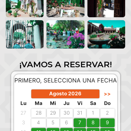
¡VAMOS A RESERVAR!
PRIMERO, SELECCIONA UNA FECHA
Agosto 2026
>>
Lu
Ma
Mi
Ju
Vi
Sa
Do
27
28
29
30
31
1
2
3
4
5
6
7
8
9