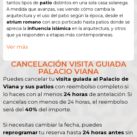
tantos tipos de
patio
distintos en una sola casa solariega.
A medida que avanzas, vas viendo cómo cambia la
arquitectura y el uso del patio según la época, desde el
atrium romano
con arco porticado hasta patios donde se
aprecia la
influencia islámica
en la arquitectura, y otros
que ya responden a etapas más contemporáneas.
Ver más
El itinerario continúa patio a patio, con paradas donde se
explica qué caracteriza cada tipo de patio y cómo ese
diseño se puso también al servicio del poder de la
familia
CANCELACIÓN VISITA GUIADA
nobiliaria
que habitó el palacio. En el conjunto se visitan
PALACIO VIANA
11 patios
, un
jardín
de gran tamaño y el
interior del
Puedes cancelar tu
visita guiada al Palacio de
palacio
, que conserva una colección de obras de arte
Viana y sus patios
donde se citan
Goya
y
con reembolso completo si
Sorolla
.
lo haces con al menos
24 horas
de antelación. Si
La visita al interior puede hacer que el orden del recorrido
cancelas con menos de 24 horas, el reembolso
se ajuste según el momento de acceso a la colección, ya
será del
40%
del importe.
que esa parte se realiza con el personal de la fundación. Si
ocurre, se interrumpe el paso por los patios, se visita el
Si necesitas cambiar la fecha, puedes
interior y después se retoma el recorrido exactamente
donde se había dejado.
reprogramar
tu reserva hasta
24 horas antes
sin