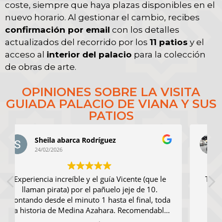
coste, siempre que haya plazas disponibles en el
La visita termina dentro del propio
Palacio de Viana
, una
nuevo horario. Al gestionar el cambio, recibes
vez completados patios y colecciones. Al finalizar, es
confirmación por email
con los detalles
posible seguir visitando los patios por cuenta propia
actualizados del recorrido por los
11 patios
y el
siempre que no se salga del recinto del palacio, porque si
se sale ya no se puede volver a entrar.
acceso al
interior del palacio
para la colección
de obras de arte.
OPINIONES SOBRE LA VISITA
GUIADA PALACIO DE VIANA Y SUS
PATIOS
Ezequiel Martín
24/02/2026
Todo genial y sobre todo las explicaciones de
nuestro guía Vicente