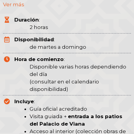
Ver más
y 2,5 horas, en el entorno de la
Axerquía
, una
zona que ayuda a entender la expansión
Duración
:
histórica de la ciudad más allá del eje más
2 horas
transitado del centro.
Disponibilidad
:
de martes a domingo
Hora de comienzo
:
Disponible varias horas dependiendo
del día
(consultar en el calendario
disponibilidad)
Incluye
:
Guía oficial acreditado
Visita guiada +
entrada a los patios
del Palacio de Viana
Acceso al interior (colección obras de