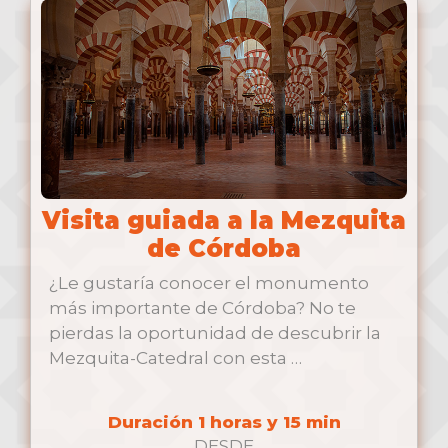
Visita guiada a la Mezquita
de Córdoba
¿Le gustaría conocer el monumento
más importante de Córdoba? No te
pierdas la oportunidad de descubrir la
Mezquita-Catedral con esta …
Duración 1 horas y 15 min
DESDE